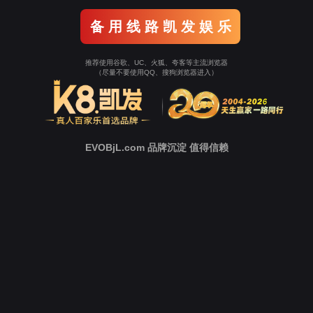
备 用 线 路 凯 发 娱 乐
推荐使用谷歌、UC、火狐、夸客等主流浏览器
（尽量不要使用QQ、搜狗浏览器进入）
EVOBjL.com 品牌沉淀 值得信赖