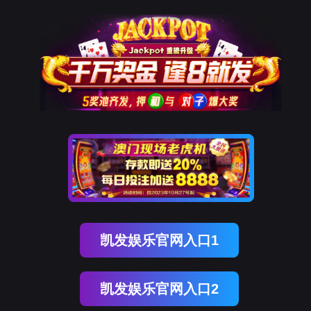
凯发娱乐官网入口1
凯发娱乐官网入口2