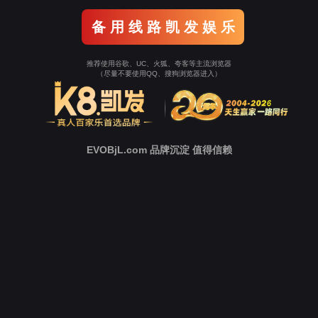
备 用 线 路 凯 发 娱 乐
推荐使用谷歌、UC、火狐、夸客等主流浏览器
（尽量不要使用QQ、搜狗浏览器进入）
EVOBjL.com 品牌沉淀 值得信赖