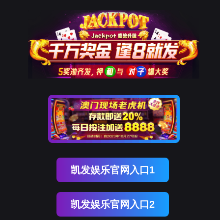
凯发娱乐官网入口1
凯发娱乐官网入口2