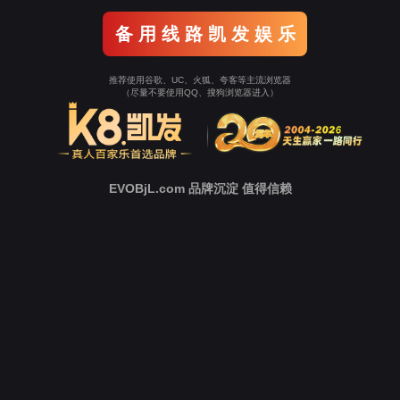
备 用 线 路 凯 发 娱 乐
推荐使用谷歌、UC、火狐、夸客等主流浏览器
（尽量不要使用QQ、搜狗浏览器进入）
EVOBjL.com 品牌沉淀 值得信赖