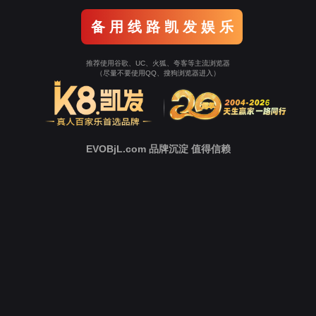
备 用 线 路 凯 发 娱 乐
推荐使用谷歌、UC、火狐、夸客等主流浏览器
（尽量不要使用QQ、搜狗浏览器进入）
EVOBjL.com 品牌沉淀 值得信赖