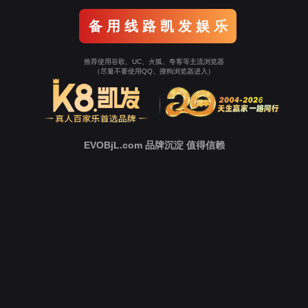
备 用 线 路 凯 发 娱 乐
推荐使用谷歌、UC、火狐、夸客等主流浏览器
（尽量不要使用QQ、搜狗浏览器进入）
EVOBjL.com 品牌沉淀 值得信赖