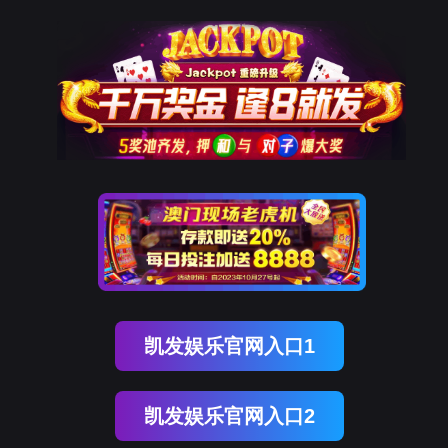
凯发娱乐官网入口1
凯发娱乐官网入口2