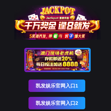
凯发娱乐官网入口1
凯发娱乐官网入口2