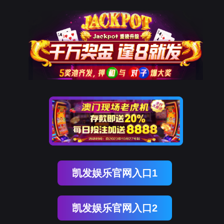
凯发娱乐官网入口1
凯发娱乐官网入口2