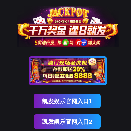
凯发娱乐官网入口1
凯发娱乐官网入口2