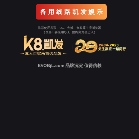
备 用 线 路 凯 发 娱 乐
推荐使用谷歌、UC、火狐、夸客等主流浏览器
（尽量不要使用QQ、搜狗浏览器进入）
EVOBjL.com 品牌沉淀 值得信赖