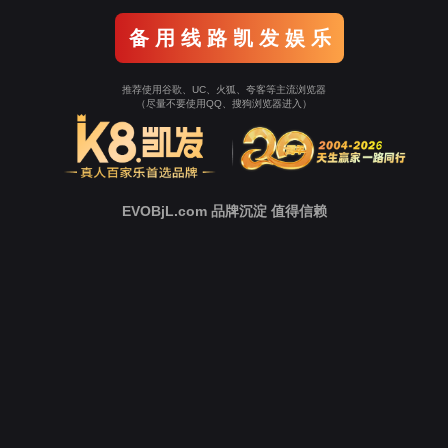
备 用 线 路 凯 发 娱 乐
推荐使用谷歌、UC、火狐、夸客等主流浏览器
（尽量不要使用QQ、搜狗浏览器进入）
EVOBjL.com 品牌沉淀 值得信赖