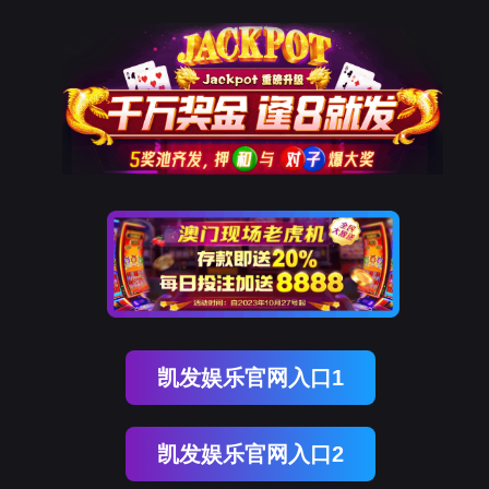
凯发娱乐官网入口1
凯发娱乐官网入口2