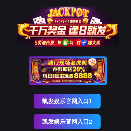
凯发娱乐官网入口1
凯发娱乐官网入口2