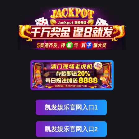
凯发娱乐官网入口1
凯发娱乐官网入口2