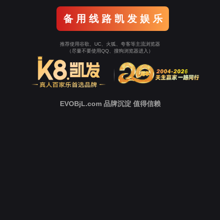
备 用 线 路 凯 发 娱 乐
推荐使用谷歌、UC、火狐、夸客等主流浏览器
（尽量不要使用QQ、搜狗浏览器进入）
EVOBjL.com 品牌沉淀 值得信赖