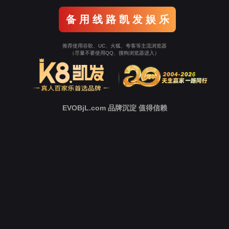
备 用 线 路 凯 发 娱 乐
推荐使用谷歌、UC、火狐、夸客等主流浏览器
（尽量不要使用QQ、搜狗浏览器进入）
EVOBjL.com 品牌沉淀 值得信赖