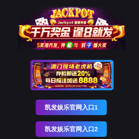
凯发娱乐官网入口1
凯发娱乐官网入口2