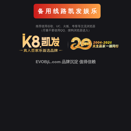
备 用 线 路 凯 发 娱 乐
推荐使用谷歌、UC、火狐、夸客等主流浏览器
（尽量不要使用QQ、搜狗浏览器进入）
EVOBjL.com 品牌沉淀 值得信赖