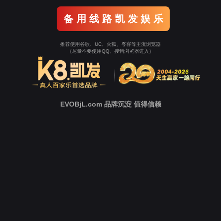
备 用 线 路 凯 发 娱 乐
推荐使用谷歌、UC、火狐、夸客等主流浏览器
（尽量不要使用QQ、搜狗浏览器进入）
EVOBjL.com 品牌沉淀 值得信赖